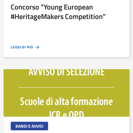
Concorso “Young European
#HeritageMakers Competition”
LEGGI DI PIÙ
BANDI E AVVISI