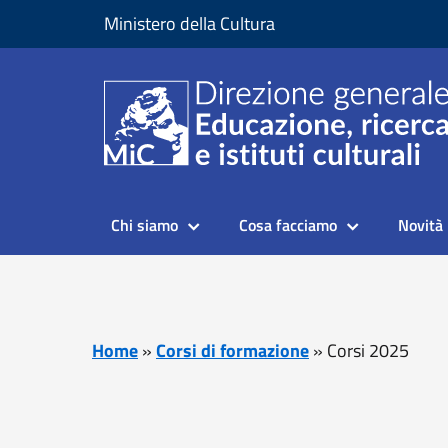
Vai al contenuto
Vai al piede di pagina
Ministero della Cultura
Chi siamo
Cosa facciamo
Novità
Home
»
Corsi di formazione
»
Corsi 2025