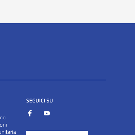
SEGUICI SU
ono
ioni
unitaria