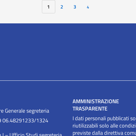
1
2
3
4
AMMINISTRAZIONE
TRASPARENTE
re Generale segreteria
I dati personali pubblicati s
9 06.48291233/1324
riutilizzabili solo alle condiz
previste dalla direttiva com
 I – Ufficio Studi segreteria