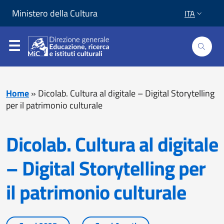
Vai al contenuto
Vai al piede di pagina
Ministero della Cultura
ITA
Home
»
Dicolab. Cultura al digitale – Digital Storytelling
per il patrimonio culturale
Dicolab. Cultura al digitale
– Digital Storytelling per
il patrimonio culturale