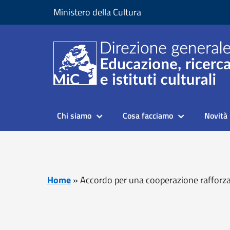
Vai al contenuto
Vai al piede di pagina
Ministero della Cultura
Chi siamo
Cosa facciamo
Novità
Home
»
Accordo per una cooperazione rafforzat