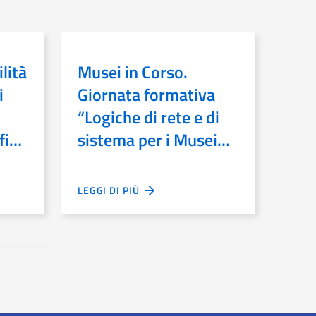
lità
Musei in Corso.
i
Giornata formativa
“Logiche di rete e di
ifica
sistema per i Musei
italiani. Presentazione
del Documento di
LEGGI DI PIÙ
raccomandazioni sulle
reti museali”