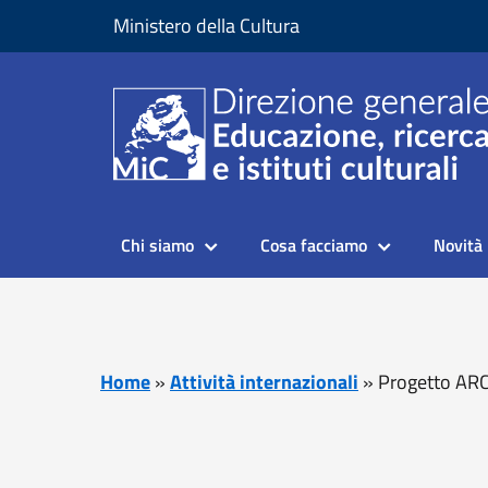
Vai al contenuto
Vai al piede di pagina
Ministero della Cultura
Chi siamo
Cosa facciamo
Novità
Home
»
Attività internazionali
»
Progetto AR