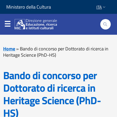
Vai al contenuto
Vai al piede di pagina
Ministero della Cultura
ITA
Home
»
Bando di concorso per Dottorato di ricerca in
Heritage Science (PhD-HS)
Bando di concorso per
Dottorato di ricerca in
Heritage Science (PhD-
HS)