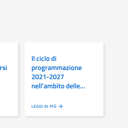
Il ciclo di
rsi
programmazione
2021-2027
nell’ambito delle
politiche di sviluppo e
coesione: moduli 11 e
LEGGI DI PIÙ
12