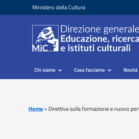
Vai al contenuto
Vai al piede di pagina
Ministero della Cultura
Chi siamo
Cosa facciamo
Novità
Home
»
Direttiva sulla formazione e nuovo por