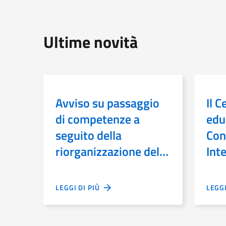
Ultime novità
Avviso su passaggio
Il C
di competenze a
educ
seguito della
Con
riorganizzazione del
Int
MiC
sull
l’e
LEGGI DI PIÙ
LEGG
pri