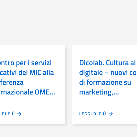
entro per i servizi
Dicolab. Cultura al
ativi del MIC alla
digitale – nuovi co
ferenza
di formazione su
ernazionale OMEP
marketing,
a cura e
fundraising e
ducazione della
consapevolezza
I DI PIÙ
LEGGI DI PIÙ
ma infanzia
digitali