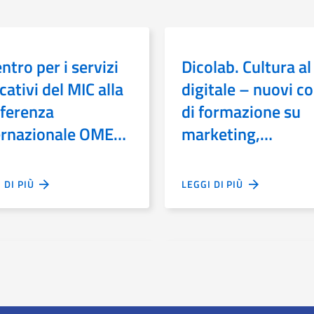
entro per i servizi
Dicolab. Cultura al
ativi del MIC alla
digitale – nuovi co
ferenza
di formazione su
ernazionale OMEP
marketing,
a cura e
fundraising e
ducazione della
consapevolezza
I DI PIÙ
LEGGI DI PIÙ
ma infanzia
digitali