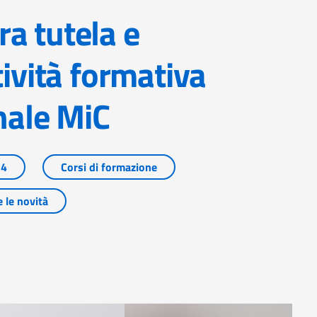
tività formativa
nale MiC
24
Corsi di formazione
e le novità