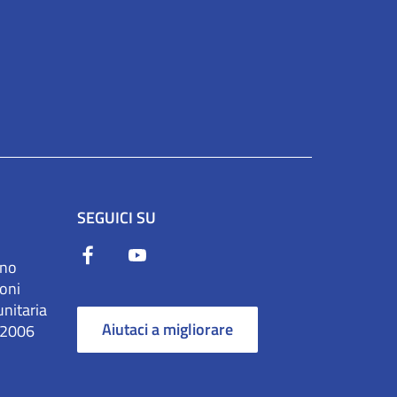
SEGUICI SU
ono
ioni
unitaria
Aiutaci a migliorare
/2006