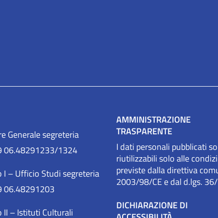
AMMINISTRAZIONE
TRASPARENTE
re Generale segreteria
I dati personali pubblicati s
9 06.48291233/1324
riutilizzabili solo alle condiz
previste dalla direttiva com
 I – Ufficio Studi segreteria
2003/98/CE e dal d.lgs. 36
9 06.48291203
DICHIARAZIONE DI
 II – Istituti Culturali
ACCESSIBILITÀ