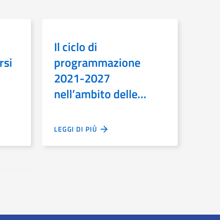
Il ciclo di
rsi
programmazione
2021-2027
nell’ambito delle
politiche di sviluppo e
coesione: moduli 11 e
LEGGI DI PIÙ
12