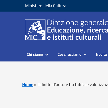
Vai al contenuto
Vai al piede di pagina
Ministero della Cultura
Chi siamo
Cosa facciamo
Novità
Home
»
Il diritto d’autore tra tutela e valorizz