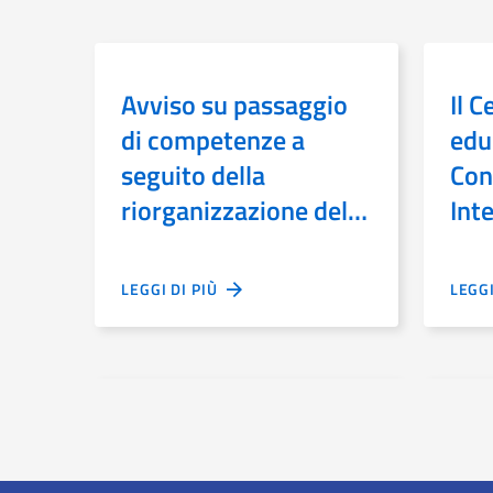
Avviso su passaggio
Il C
di competenze a
educ
seguito della
Con
riorganizzazione del
Int
MiC
sull
l’e
LEGGI DI PIÙ
LEGG
pri