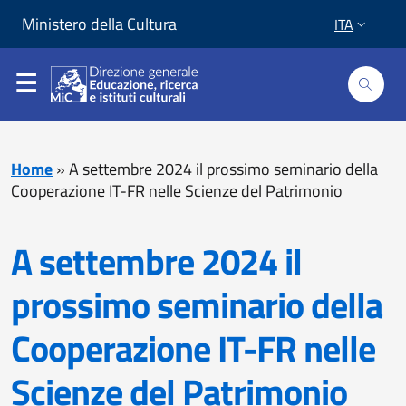
Vai al contenuto
Vai al piede di pagina
Ministero della Cultura
ITA
Home
»
A settembre 2024 il prossimo seminario della
Cooperazione IT-FR nelle Scienze del Patrimonio
A settembre 2024 il
prossimo seminario della
Cooperazione IT-FR nelle
Scienze del Patrimonio