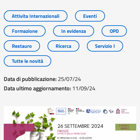
Attivita Internazionali
Eventi
Formazione
In evidenza
OPD
Restauro
Ricerca
Servizio I
Tutte le novità
Data di pubblicazione:
25/07/24
Data ultimo aggiornamento:
11/09/24