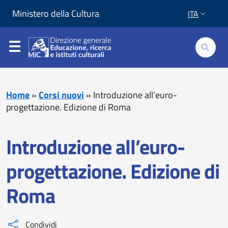
Vai al contenuto
Vai al piede di pagina
Ministero della Cultura
ITA
Home
»
Corsi nuovi
»
Introduzione all’euro-
progettazione. Edizione di Roma
Introduzione all’euro-
progettazione. Edizione di
Roma
Condividi