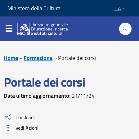
Vai al contenuto
Vai al piede di pagina
Ministero della Cultura
ITA
Home
»
Formazione
»
Portale dei corsi
Portale dei corsi
Data ultimo aggiornamento:
21/11/24
Condividi
Vedi Azioni