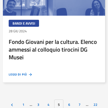
BANDI E AVVISI
28 GIU 2024
Fondo Giovani per la cultura. Elenco
ammessi al colloquio tirocini DG
Musei
LEGGI DI PIÙ
1
…
3
4
5
6
7
…
22