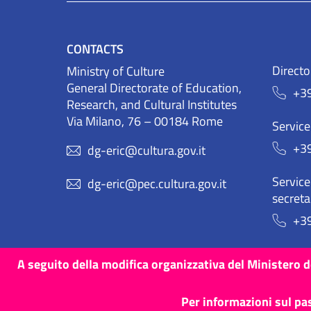
CONTACTS
Directo
Ministry of Culture
General Directorate of Education,
+3
Research, and Cultural Institutes
Via Milano, 76 – 00184 Rome
Service
+3
dg-eric@cultura.gov.it
Service 
dg-eric@pec.cultura.gov.it
secreta
+3
A seguito della modifica organizzativa del Ministero de
Terms and Conditions
Cookies
Privacy Policy
Per informazioni sul pa