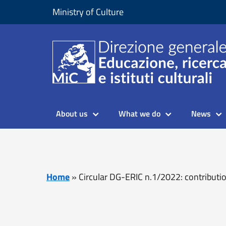
Skip to content
Go to footer
Ministry of Culture
About us
What we do
News
Home
»
Circular DG-ERIC n.1/2022: contributi