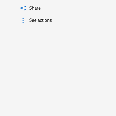
Share
See actions