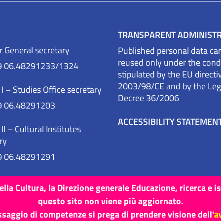
TRANSPARENT ADMINIST
r General secretary
Published personal data ca
reused only under the cond
9 06.48291233/1324
stipulated by the EU directi
2003/98/CE and by the Legi
 I – Studies Office secretary
Decree 36/2006
9 06.48291203
ACCESSIBILITY STATEMEN
II – Cultural Institutes
ry
9 06.48291291
lla Cultura, la Direzione generale Educazione, ricerca e i
questo sito non viene più aggiornato.
Site map
Credits
ssaggio di competenze si prega di prendere visione dell'
a