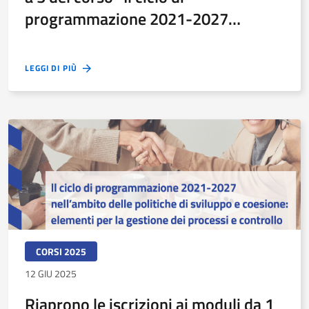
programmazione 2021-2027
nell’ambito delle politiche di
sviluppo e coesione”
LEGGI DI PIÙ
CORSI 2025
12 GIU 2025
Riaprono le iscrizioni ai moduli da 1