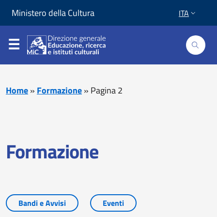
Vai al contenuto
Vai al piede di pagina
Ministero della Cultura
ITA
Home
»
Formazione
»
Pagina 2
Formazione
Bandi e Avvisi
Eventi