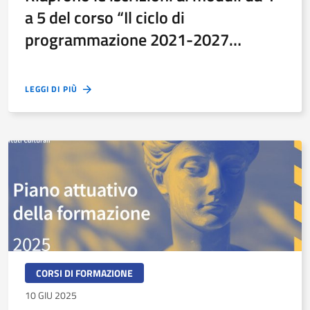
a 5 del corso “Il ciclo di
programmazione 2021-2027
nell’ambito delle politiche di
sviluppo e coesione”
LEGGI DI PIÙ
CORSI DI FORMAZIONE
10 GIU 2025