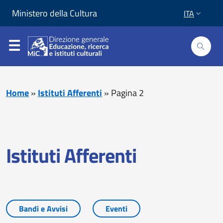
Vai al contenuto
Vai al piede di pagina
Ministero della Cultura
ITA
Home
»
Istituti Afferenti
»
Pagina 2
Istituti Afferenti
Bandi e Avvisi
Eventi